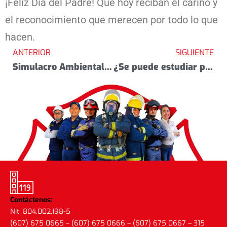
¡Feliz Día del Padre! Que hoy reciban el cariño y
el reconocimiento que merecen por todo lo que
hacen.
ANTERIOR
SIGUIENTE
Simulacro Ambiental- sismo de magnitud 5.7 y derrame de aceite hidráulico.
¿Se puede estudiar para ser Bombero?
Contáctenos:
Nit: 804.002.198-5
(607) 675 0665 – (607) 675 0666 – (607) 675 0667 – 315