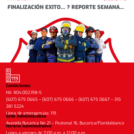
FINALIZACIÓN EXITOSA DEL CURSO DE ACREDITACIÓN DE BUZOS DEL C.B.V.F
? REPORTE SEMANAL DE EMERGENCIAS ATENDIDAS?
Contáctenos:
Nit: 804.002.198-5
(607) 675 0665 – (607) 675 0666 – (607) 675 0667 – 315
381 5224
Línea de emergencias: 119
Sede Administrativa
Avenida Bucarica No 21 – Peatonal 16, Bucarica/Floridablanca
Horario Administrativo
Lunes a viernes de 7:00 a.m. a 12:00 p.m.